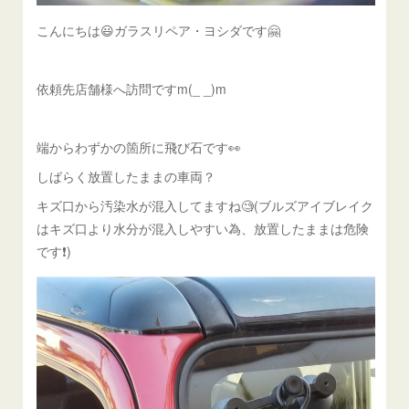
こんにちは😃ガラスリペア・ヨシダです🤗
依頼先店舗様へ訪問ですm(_ _)m
端からわずかの箇所に飛び石です👀
しばらく放置したままの車両？
キズ口から汚染水が混入してますね🧐(ブルズアイブレイク
はキズ口より水分が混入しやすい為、放置したままは危険
です❗️)