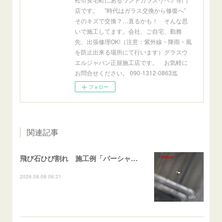
店です。 ”時代はガラス交換から修復へ”
そのキズで交換？…直るかも！ そんな思
いで施工してます。会社、ご自宅、勤務
先、出張修理OK!（注意：紫外線・降雨・風
を防止出来る場所にて行います）グラスウ
エルジャパン正規施工店です。 お気軽に
お問合せください。 090-1312-0863迄
フォロー
関連記事
飛び石ひび割れ 施工例「パーシャル系・衝撃点範囲ハマカケ」エスティマ
2026.08.08 06:21