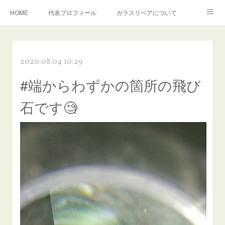
HOME
代表プロフィール
ガラスリペアについて
１年保証について
フロントガラスの損傷危険度種類
2020.08.04 10:29
飛び石施工料金について
ガラスキズ取り/研磨・磨き・鱗取り
#端からわずかの箇所の飛び
当店へのアクセス
建築ガラスキズ取り・研磨・磨き
石です🧐
【プロ使用】フッ素系ガラストリートメント『アクアペル』
当店の良心的価格の理由について
欧州車モールの白サビやシミを落とす！
instagram記事
ガラスリペア施工価格
飛び石ひび割れでヒビ先が伸びた場合は？