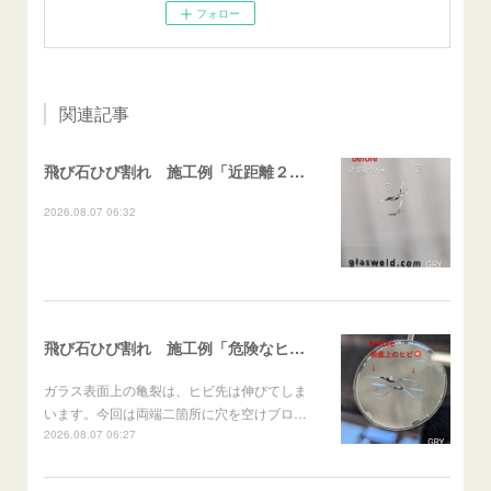
フォロー
関連記事
飛び石ひび割れ 施工例「近距離２箇所・パーシャル系+ストレート系」CX-8
2026.08.07 06:32
飛び石ひび割れ 施工例「危険なヒビ🚨⚠️表面上亀裂」ジムニー
ガラス表面上の亀裂は、ヒビ先は伸びてしま
います。今回は両端二箇所に穴を空けブロ…
2026.08.07 06:27