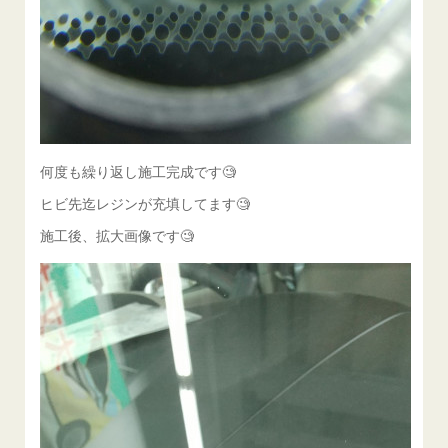
何度も繰り返し施工完成です🧐
ヒビ先迄レジンが充填してます🧐
施工後、拡大画像です🧐