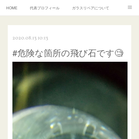
HOME
代表プロフィール
ガラスリペアについて
１年保証について
フロントガラスの損傷危険度種類
2020.08.13 10:13
飛び石施工料金について
ガラスキズ取り/研磨・磨き・鱗取り
#危険な箇所の飛び石です🧐
当店へのアクセス
建築ガラスキズ取り・研磨・磨き
【プロ使用】フッ素系ガラストリートメント『アクアペル』
当店の良心的価格の理由について
欧州車モールの白サビやシミを落とす！
instagram記事
ガラスリペア施工価格
飛び石ひび割れでヒビ先が伸びた場合は？