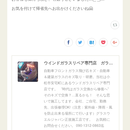
お気を付けて帰省先へお出かけくださいね🤗
ウインドガラスリペア専門店 ガラスリペア・ヨシダ グラスウェルドジャパン 正規施工店 小松市
自動車フロントガラス飛び石キズ・自動車
＆建築ガラスのキズ取り・研磨。当社は小
松市安宅町にあるウンドガラスリペア専門
店です。 ”時代はガラス交換から修復へ”
そのキズで交換？…直るかも！ そんな思
いで施工してます。会社、ご自宅、勤務
先、出張修理OK!（注意：紫外線・降雨・風
を防止出来る場所にて行います）グラスウ
エルジャパン正規施工店です。 お気軽に
お問合せください。 090-1312-0863迄