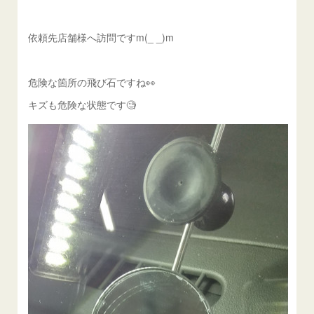
依頼先店舗様へ訪問ですm(_ _)m
危険な箇所の飛び石ですね👀
キズも危険な状態です🧐