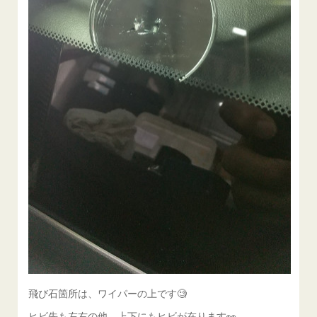
飛び石箇所は、ワイパーの上です🧐
ヒビ先も左右の他、上下にもヒビが在ります👀