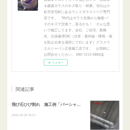
＆建築ガラスのキズ取り・研磨。当社は小
松市安宅町にあるウンドガラスリペア専門
店です。 ”時代はガラス交換から修復へ”
そのキズで交換？…直るかも！ そんな思
いで施工してます。会社、ご自宅、勤務
先、出張修理OK!（注意：紫外線・降雨・風
を防止出来る場所にて行います）グラスウ
エルジャパン正規施工店です。 お気軽に
お問合せください。 090-1312-0863迄
フォロー
関連記事
飛び石ひび割れ 施工例「パーシャル系・衝撃点範囲ハマカケ」エスティマ
2026.08.08 06:21