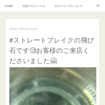
HOME
代表プロフィール
ガラスリペアについて
１年保証について
フロントガラスの損傷危険度種類
2020.08.15 04:50
飛び石施工料金について
ガラスキズ取り/研磨・磨き・鱗取り
#ストレートブレイクの飛び
当店へのアクセス
建築ガラスキズ取り・研磨・磨き
石です🧐お客様のご来店く
【プロ使用】フッ素系ガラストリートメント『アクアペル』
当店の良心的価格の理由について
ださいました🤗
欧州車モールの白サビやシミを落とす！
instagram記事
ガラスリペア施工価格
飛び石ひび割れでヒビ先が伸びた場合は？