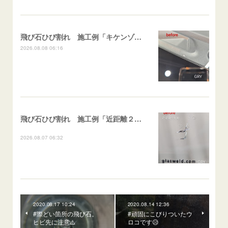
飛び石ひび割れ 施工例「キケンゾーン範囲・ストレートブレイク」フェアレディＺ
2026.08.08 06:16
飛び石ひび割れ 施工例「近距離２箇所・パーシャル系+ストレート系」CX-8
2026.08.07 06:32
2020.08.17 10:24
2020.08.14 12:36
#際どい箇所の飛び石。
#頑固にこびりついたウ
ヒビ先に注意⚠️
ロコです😥