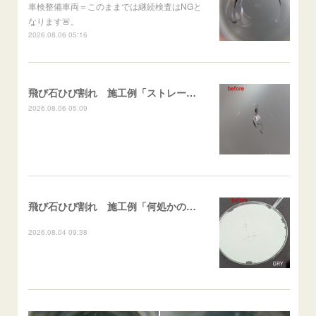
車検整備車両＝このままでは継続検査はNGと
なります🚨。
2026.08.06 05:16
飛び石ひび割れ 施工例「ストレート系パーシャル」ポルテ
2026.08.06 05:09
飛び石ひび割れ 施工例「何処かの施工歴再修復（ヒビ伸び先）及び小さなひび割れ」スイフト
2026.08.04 09:38