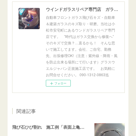
ウインドガラスリペア専門店 ガラスリペア・ヨシダ グラスウェルドジャパン 正規施工店 小松市
自動車フロントガラス飛び石キズ・自動車
＆建築ガラスのキズ取り・研磨。当社は小
松市安宅町にあるウンドガラスリペア専門
店です。 ”時代はガラス交換から修復へ”
そのキズで交換？…直るかも！ そんな思
いで施工してます。会社、ご自宅、勤務
先、出張修理OK!（注意：紫外線・降雨・風
を防止出来る場所にて行います）グラスウ
エルジャパン正規施工店です。 お気軽に
お問合せください。 090-1312-0863迄
フォロー
関連記事
飛び石ひび割れ 施工例「表面上亀裂・ダメージクラック」ステラ