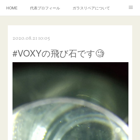
HOME
代表プロフィール
ガラスリペアについて
１年保証について
フロントガラスの損傷危険度種類
2020.08.21 10:05
飛び石施工料金について
ガラスキズ取り/研磨・磨き・鱗取り
#VOXYの飛び石です🧐
当店へのアクセス
建築ガラスキズ取り・研磨・磨き
【プロ使用】フッ素系ガラストリートメント『アクアペル』
当店の良心的価格の理由について
欧州車モールの白サビやシミを落とす！
instagram記事
ガラスリペア施工価格
飛び石ひび割れでヒビ先が伸びた場合は？