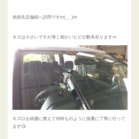
依頼先店舗様へ訪問ですm(_ _)m
キズは小さいですが薄く細かいヒビが数本在ります👀
キズ口を綺麗に整えて何時ものように慎重に丁寧に行って
ます🧐