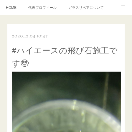
HOME
代表プロフィール
ガラスリペアについて
１年保証について
フロントガラスの損傷危険度種類
2020.12.04 10:47
飛び石施工料金について
ガラスキズ取り/研磨・磨き・鱗取り
#ハイエースの飛び石施工で
当店へのアクセス
建築ガラスキズ取り・研磨・磨き
す🤓
【プロ使用】フッ素系ガラストリートメント『アクアペル』
当店の良心的価格の理由について
欧州車モールの白サビやシミを落とす！
instagram記事
ガラスリペア施工価格
飛び石ひび割れでヒビ先が伸びた場合は？