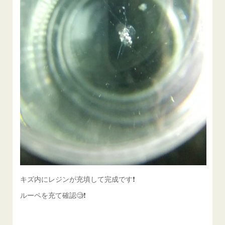
キズ内にレジンが充填して完成です❗️
ルーペを充て確認🧐❗️