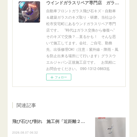
ウインドガラスリペア専門店 ガラスリペア・ヨシダ グラスウェルドジャパン 正規施工店 小松市
自動車フロントガラス飛び石キズ・自動車
＆建築ガラスのキズ取り・研磨。当社は小
松市安宅町にあるウンドガラスリペア専門
店です。 ”時代はガラス交換から修復へ”
そのキズで交換？…直るかも！ そんな思
いで施工してます。会社、ご自宅、勤務
先、出張修理OK!（注意：紫外線・降雨・風
を防止出来る場所にて行います）グラスウ
エルジャパン正規施工店です。 お気軽に
お問合せください。 090-1312-0863迄
フォロー
関連記事
飛び石ひび割れ 施工例「近距離２箇所・パーシャル系+ストレート系」CX-8
2026.08.07 06:32