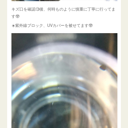
キズ口を確認🧐後、何時ものように慎重に丁寧に行ってま
す🤓
☀️紫外線ブロック、UVカバーを被せてます🤓