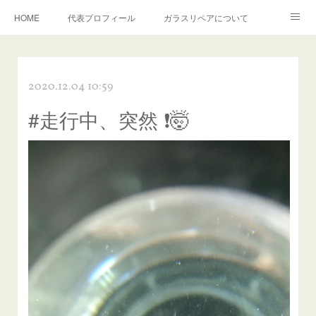
HOME
代表プロフィール
ガラスリペアについて
１年保証について
フロントガラスの損傷危険度種類
2020.12.04 10:59
飛び石施工料金について
ガラスキズ取り/研磨・磨き・鱗取り
#走行中、突然 ❗️🤯
当店へのアクセス
建築ガラスキズ取り・研磨・磨き
【プロ使用】フッ素系ガラストリートメント『アクアペル』
当店の良心的価格の理由について
欧州車モールの白サビやシミを落とす！
instagram記事
ガラスリペア施工価格
飛び石ひび割れでヒビ先が伸びた場合は？