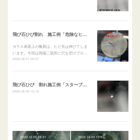
飛び石ひび割れ 施工例「危険なヒビ🚨⚠️表面上亀裂」ジムニー
ガラス表面上の亀裂は、ヒビ先は伸びてしま
います。今回は両端二箇所に穴を空けブロ…
2026.08.07 06:27
飛び石ひび 割れ施工例「スターブレイク系」 フリード
2026.08.06 12:13
2020.12.05 08:31
2020.12.04 10:47