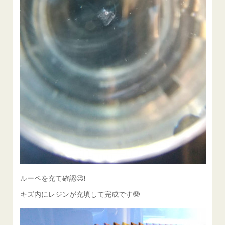
ルーペを充て確認🧐❗️
キズ内にレジンが充填して完成です🤓