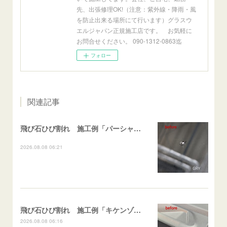
先、出張修理OK!（注意：紫外線・降雨・風
を防止出来る場所にて行います）グラスウ
エルジャパン正規施工店です。 お気軽に
お問合せください。 090-1312-0863迄
フォロー
関連記事
飛び石ひび割れ 施工例「パーシャル系・衝撃点範囲ハマカケ」エスティマ
2026.08.08 06:21
飛び石ひび割れ 施工例「キケンゾーン範囲・ストレートブレイク」フェアレディＺ
2026.08.08 06:16