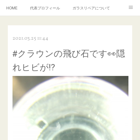
HOME
代表プロフィール
ガラスリペアについて
１年保証について
フロントガラスの損傷危険度種類
2021.03.25 11:44
飛び石施工料金について
ガラスキズ取り/研磨・磨き・鱗取り
#クラウンの飛び石です👀隠
当店へのアクセス
建築ガラスキズ取り・研磨・磨き
れヒビが⁉️
【プロ使用】フッ素系ガラストリートメント『アクアペル』
当店の良心的価格の理由について
欧州車モールの白サビやシミを落とす！
instagram記事
ガラスリペア施工価格
飛び石ひび割れでヒビ先が伸びた場合は？