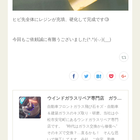
ヒビ先全体にレジンが充填、硬化して完成です🧐
今回もご依頼誠に有難うございました(^.^)(-.-)(__)
ウインドガラスリペア専門店 ガラスリペア・ヨシダ グラスウェルドジャパン 正規施工店 小松市
自動車フロントガラス飛び石キズ・自動車
＆建築ガラスのキズ取り・研磨。当社は小
松市安宅町にあるウンドガラスリペア専門
店です。 ”時代はガラス交換から修復へ”
そのキズで交換？…直るかも！ そんな思
いで施工してます。会社、ご自宅、勤務