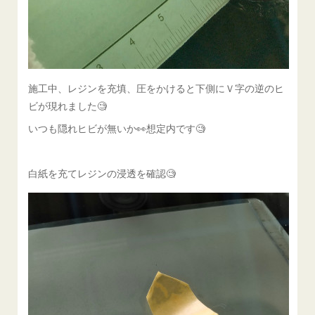
施工中、レジンを充填、圧をかけると下側にＶ字の逆のヒ
ビが現れました🧐
いつも隠れヒビが無いか👀想定内です🧐
白紙を充てレジンの浸透を確認🧐