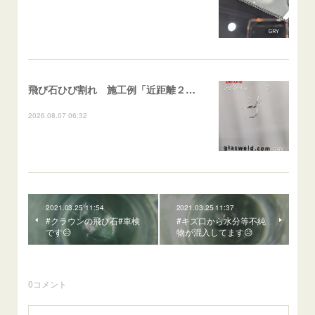
飛び石ひび割れ 施工例「近距離２箇所・パーシャル系+ストレート系」CX-8
2026.08.07 06:32
2021.03.25 11:54
2021.03.25 11:37
#クラウンの飛び石#車検
#キズ口から水分等不純
です😥
物が混入してます😥
0
コメント