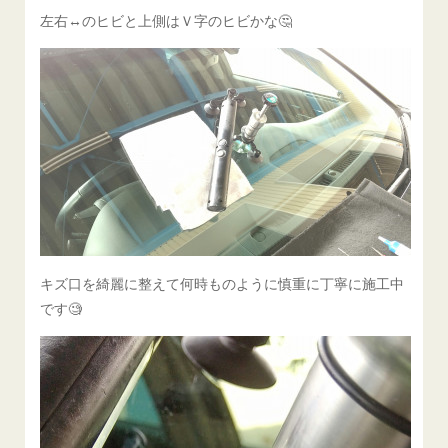
左右↔️のヒビと上側はＶ字のヒビかな🤔
キズ口を綺麗に整えて何時ものように慎重に丁寧に施工中
です🧐