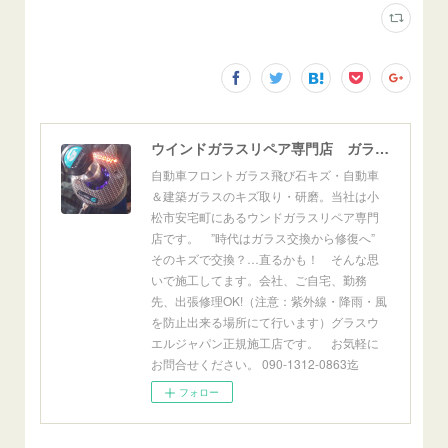
ウインドガラスリペア専門店 ガラスリペア・ヨシダ グラスウェルドジャパン 正規施工店 小松市
自動車フロントガラス飛び石キズ・自動車
＆建築ガラスのキズ取り・研磨。当社は小
松市安宅町にあるウンドガラスリペア専門
店です。 ”時代はガラス交換から修復へ”
そのキズで交換？…直るかも！ そんな思
いで施工してます。会社、ご自宅、勤務
先、出張修理OK!（注意：紫外線・降雨・風
を防止出来る場所にて行います）グラスウ
エルジャパン正規施工店です。 お気軽に
お問合せください。 090-1312-0863迄
フォロー