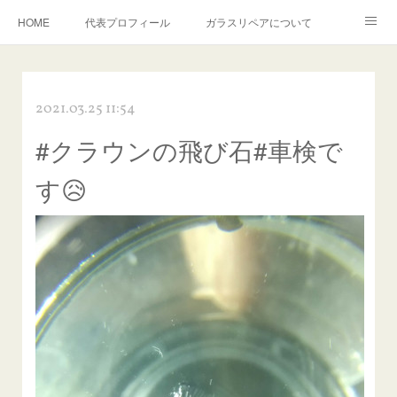
HOME
代表プロフィール
ガラスリペアについて
１年保証について
フロントガラスの損傷危険度種類
2021.03.25 11:54
飛び石施工料金について
ガラスキズ取り/研磨・磨き・鱗取り
#クラウンの飛び石#車検で
当店へのアクセス
建築ガラスキズ取り・研磨・磨き
す😥
【プロ使用】フッ素系ガラストリートメント『アクアペル』
当店の良心的価格の理由について
欧州車モールの白サビやシミを落とす！
instagram記事
ガラスリペア施工価格
飛び石ひび割れでヒビ先が伸びた場合は？