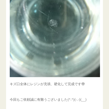
キズ口全体にレジンが充填、硬化して完成です🤓
今回もご依頼誠に有難うございました(^.^)(-.-)(__)