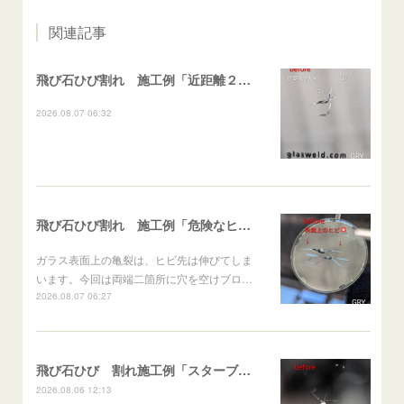
関連記事
飛び石ひび割れ 施工例「近距離２箇所・パーシャル系+ストレート系」CX-8
2026.08.07 06:32
飛び石ひび割れ 施工例「危険なヒビ🚨⚠️表面上亀裂」ジムニー
ガラス表面上の亀裂は、ヒビ先は伸びてしま
います。今回は両端二箇所に穴を空けブロ…
2026.08.07 06:27
飛び石ひび 割れ施工例「スターブレイク系」 フリード
2026.08.06 12:13