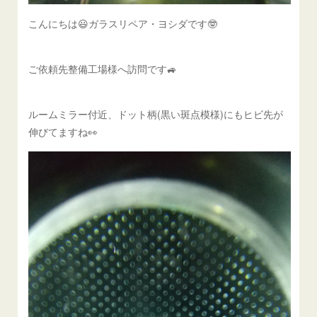
こんにちは😃ガラスリペア・ヨシダです🤓
ご依頼先整備工場様へ訪問です🚙
ルームミラー付近、ドット柄(黒い斑点模様)にもヒビ先が
伸びてますね👀