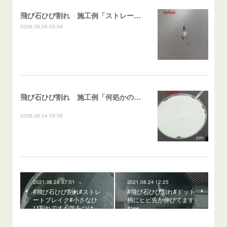
飛び石ひび割れ 施工例「ストレート系パーシャル」ポルテ
2026.08.06 05:09
飛び石ひび割れ 施工例「何処かの施工歴再修復（ヒビ伸び先）及び小さなひび割れ」スイフト
2026.08.04 09:38
2021.08.28 07:01
2021.08.24 12:25
#飛び石ひび割れ#ストレ
#飛び石ひび割れ#ドット
ートブレイク#小さなひ
柄にヒビ先が伸びてます
び割れですが気をつけ…
ね👀