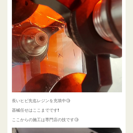
長いヒビ先迄レジンを充填中🧐
器械任せはここまでです❗️
ここからの施工は専門店の技です🧐