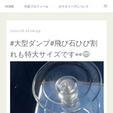
HOME
代表プロフィール
ガラスリペアについて
１年保証について
フロントガラスの損傷危険度種類
2021.08.28 06:49
飛び石施工料金について
ガラスキズ取り/研磨・磨き・鱗取り
#大型ダンプ#飛び石ひび割
当店へのアクセス
建築ガラスキズ取り・研磨・磨き
れも特大サイズです👀😅
【プロ使用】フッ素系ガラストリートメント『アクアペル』
当店の良心的価格の理由について
欧州車モールの白サビやシミを落とす！
instagram記事
ガラスリペア施工価格
飛び石ひび割れでヒビ先が伸びた場合は？