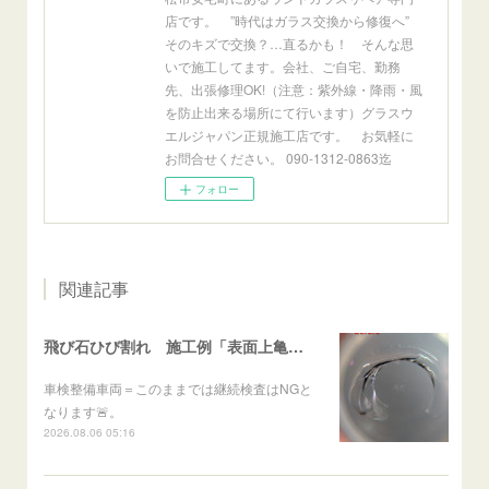
店です。 ”時代はガラス交換から修復へ”
そのキズで交換？…直るかも！ そんな思
いで施工してます。会社、ご自宅、勤務
先、出張修理OK!（注意：紫外線・降雨・風
を防止出来る場所にて行います）グラスウ
エルジャパン正規施工店です。 お気軽に
お問合せください。 090-1312-0863迄
フォロー
関連記事
飛び石ひび割れ 施工例「表面上亀裂・ダメージクラック」ステラ
車検整備車両＝このままでは継続検査はNGと
なります🚨。
2026.08.06 05:16