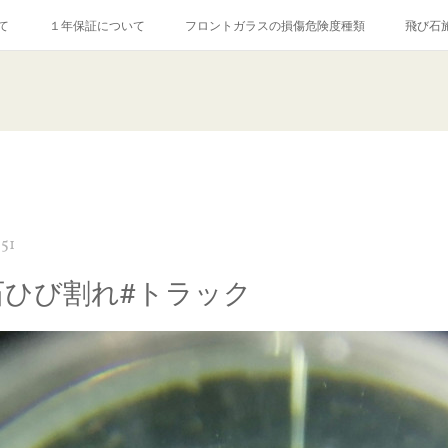
て
１年保証について
フロントガラスの損傷危険度種類
飛び石
【プロ使用】フッ素系ガラストリートメント『アクアペル』
当店の良心的
agram記事
ガラスリペア施工価格
飛び石ひび割れでヒビ先が伸びた場
:51
石ひび割れ#トラック