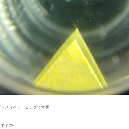
ガラスリペア・ヨシダです🤓
です🤓