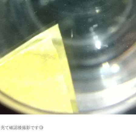
充て確認後撮影です🧐