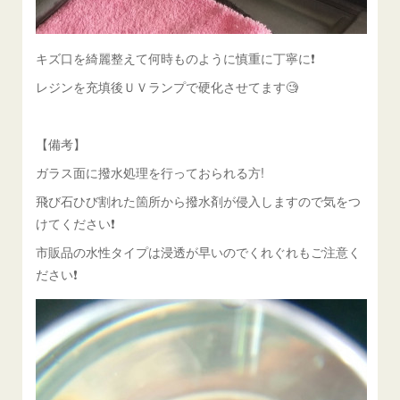
キズ口を綺麗整えて何時ものように慎重に丁寧に❗️
レジンを充填後ＵＶランプで硬化させてます🧐
【備考】
ガラス面に撥水処理を行っておられる方!
飛び石ひび割れた箇所から撥水剤が侵入しますので気をつ
けてください❗️
市販品の水性タイプは浸透が早いのでくれぐれもご注意く
ださい❗️