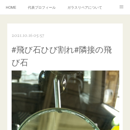
HOME
代表プロフィール
ガラスリペアについて
１年保証について
フロントガラスの損傷危険度種類
2021.10.16 05:57
飛び石施工料金について
ガラスキズ取り/研磨・磨き・鱗取り
#飛び石ひび割れ#隣接の飛
当店へのアクセス
建築ガラスキズ取り・研磨・磨き
び石
【プロ使用】フッ素系ガラストリートメント『アクアペル』
当店の良心的価格の理由について
欧州車モールの白サビやシミを落とす！
instagram記事
ガラスリペア施工価格
飛び石ひび割れでヒビ先が伸びた場合は？