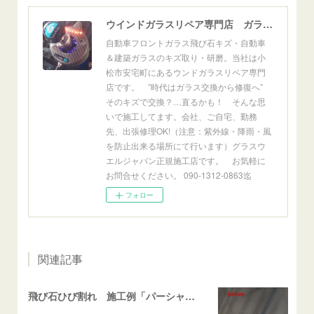
ウインドガラスリペア専門店 ガラスリペア・ヨシダ グラスウェルドジャパン 正規施工店 小松市
自動車フロントガラス飛び石キズ・自動車
＆建築ガラスのキズ取り・研磨。当社は小
松市安宅町にあるウンドガラスリペア専門
店です。 ”時代はガラス交換から修復へ”
そのキズで交換？…直るかも！ そんな思
いで施工してます。会社、ご自宅、勤務
先、出張修理OK!（注意：紫外線・降雨・風
を防止出来る場所にて行います）グラスウ
エルジャパン正規施工店です。 お気軽に
お問合せください。 090-1312-0863迄
フォロー
関連記事
飛び石ひび割れ 施工例「パーシャル系・衝撃点範囲ハマカケ」エスティマ