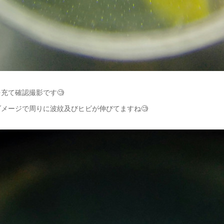
充て確認撮影です🧐
メージで周りに波紋及びヒビが伸びてますね🧐