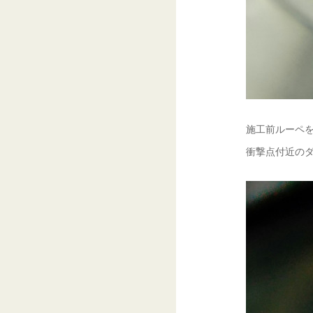
施工前ルーペを
衝撃点付近のダ