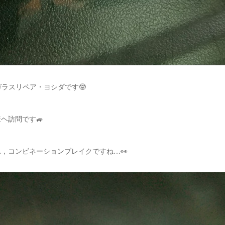
ガラスリペア・ヨシダです🤓
ヘ訪問です🚙
，コンビネーションブレイクですね…👀