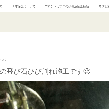
て
１年保証について
フロントガラスの損傷危険度種類
飛び石
【プロ使用】フッ素系ガラストリートメント『アクアペル』
当店の良心的
agram記事
ガラスリペア施工価格
飛び石ひび割れでヒビ先が伸びた場
6:03
OXの飛び石ひび割れ施工です🧐