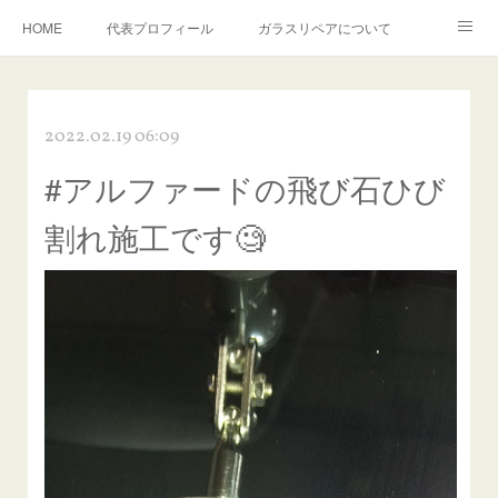
HOME
代表プロフィール
ガラスリペアについて
１年保証について
フロントガラスの損傷危険度種類
2022.02.19 06:09
飛び石施工料金について
ガラスキズ取り/研磨・磨き・鱗取り
#アルファードの飛び石ひび
当店へのアクセス
建築ガラスキズ取り・研磨・磨き
割れ施工です🧐
【プロ使用】フッ素系ガラストリートメント『アクアペル』
当店の良心的価格の理由について
欧州車モールの白サビやシミを落とす！
instagram記事
ガラスリペア施工価格
飛び石ひび割れでヒビ先が伸びた場合は？