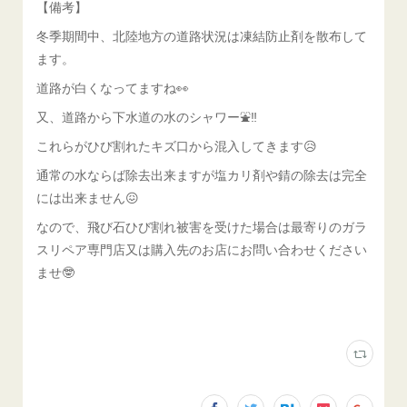
【備考】
冬季期間中、北陸地方の道路状況は凍結防止剤を散布して
ます。
道路が白くなってますね👀
又、道路から下水道の水のシャワー⛲️‼️
これらがひび割れたキズ口から混入してきます😥
通常の水ならば除去出来ますが塩カリ剤や錆の除去は完全
には出来ません😖
なので、飛び石ひび割れ被害を受けた場合は最寄りのガラ
スリペア専門店又は購入先のお店にお問い合わせください
ませ🤓