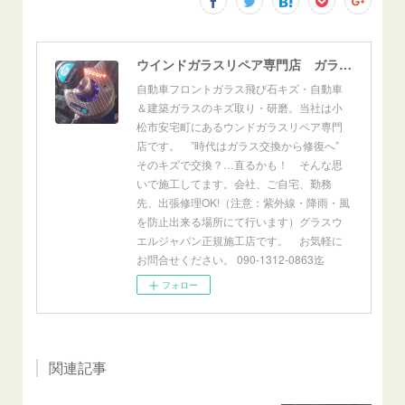
ウインドガラスリペア専門店 ガラスリペア・ヨシダ グラスウェルドジャパン 正規施工店 小松市
自動車フロントガラス飛び石キズ・自動車
＆建築ガラスのキズ取り・研磨。当社は小
松市安宅町にあるウンドガラスリペア専門
店です。 ”時代はガラス交換から修復へ”
そのキズで交換？…直るかも！ そんな思
いで施工してます。会社、ご自宅、勤務
先、出張修理OK!（注意：紫外線・降雨・風
を防止出来る場所にて行います）グラスウ
エルジャパン正規施工店です。 お気軽に
お問合せください。 090-1312-0863迄
フォロー
関連記事