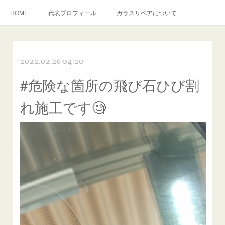
HOME
代表プロフィール
ガラスリペアについて
１年保証について
フロントガラスの損傷危険度種類
2022.02.26 04:20
飛び石施工料金について
ガラスキズ取り/研磨・磨き・鱗取り
#危険な箇所の飛び石ひび割
当店へのアクセス
建築ガラスキズ取り・研磨・磨き
れ施工です🧐
【プロ使用】フッ素系ガラストリートメント『アクアペル』
当店の良心的価格の理由について
欧州車モールの白サビやシミを落とす！
instagram記事
ガラスリペア施工価格
飛び石ひび割れでヒビ先が伸びた場合は？