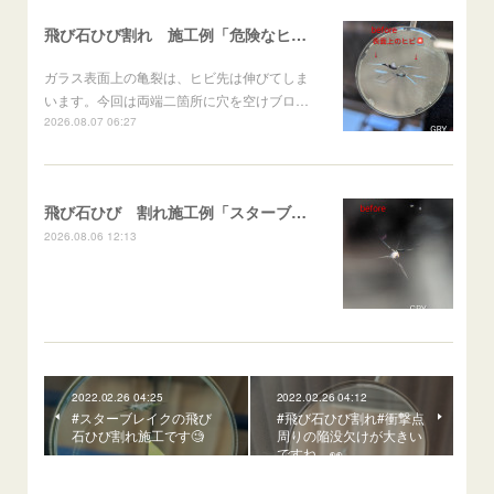
飛び石ひび割れ 施工例「危険なヒビ🚨⚠️表面上亀裂」ジムニー
ガラス表面上の亀裂は、ヒビ先は伸びてしま
います。今回は両端二箇所に穴を空けブロ…
2026.08.07 06:27
飛び石ひび 割れ施工例「スターブレイク系」 フリード
2026.08.06 12:13
2022.02.26 04:25
2022.02.26 04:12
#スターブレイクの飛び
#飛び石ひび割れ#衝撃点
石ひび割れ施工です🧐
周りの陥没欠けが大きい
ですね…👀