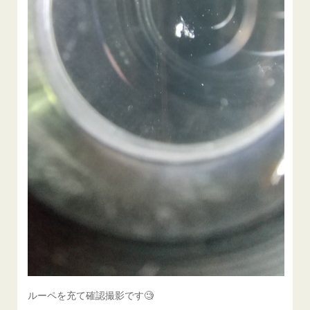
ルーペを充て確認撮影です🧐