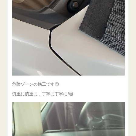
危険ゾーンの施工です🧐
慎重に慎重に，丁寧に丁寧に❗️🧐