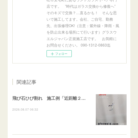
店です。 ”時代はガラス交換から修復へ”
そのキズで交換？…直るかも！ そんな思
いで施工してます。会社、ご自宅、勤務
先、出張修理OK!（注意：紫外線・降雨・風
を防止出来る場所にて行います）グラスウ
エルジャパン正規施工店です。 お気軽に
お問合せください。 090-1312-0863迄
フォロー
関連記事
飛び石ひび割れ 施工例「近距離２箇所・パーシャル系+ストレート系」CX-8
2026.08.07 06:32