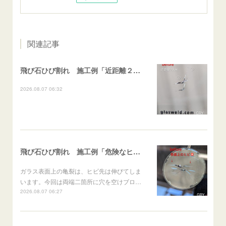
関連記事
飛び石ひび割れ 施工例「近距離２箇所・パーシャル系+ストレート系」CX-8
2026.08.07 06:32
飛び石ひび割れ 施工例「危険なヒビ🚨⚠️表面上亀裂」ジムニー
ガラス表面上の亀裂は、ヒビ先は伸びてしま
います。今回は両端二箇所に穴を空けブロ…
2026.08.07 06:27