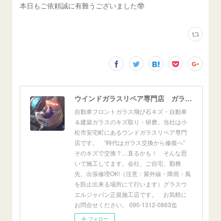
本日もご依頼誠に有難うございました🤓
ウインドガラスリペア専門店 ガラスリペア・ヨシダ グラスウェルドジャパン 正規施工店 小松市
自動車フロントガラス飛び石キズ・自動車
＆建築ガラスのキズ取り・研磨。当社は小
松市安宅町にあるウンドガラスリペア専門
店です。 ”時代はガラス交換から修復へ”
そのキズで交換？…直るかも！ そんな思
いで施工してます。会社、ご自宅、勤務
先、出張修理OK!（注意：紫外線・降雨・風
を防止出来る場所にて行います）グラスウ
エルジャパン正規施工店です。 お気軽に
お問合せください。 090-1312-0863迄
フォロー