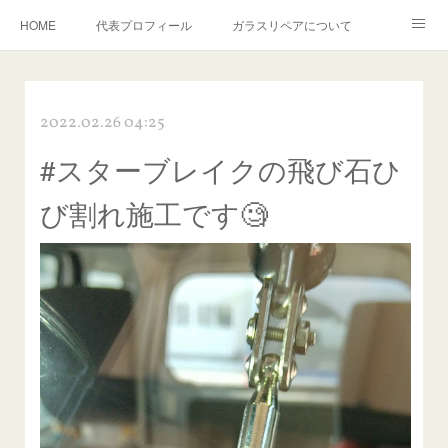
HOME
代表プロフィール
ガラスリペアについて
１年保証について
フロントガラスの損傷危険度種類
2022.02.26 04:25
飛び石施工料金について
ガラスキズ取り/研磨・磨き・鱗取り
#スターブレイクの飛び石ひ
当店へのアクセス
建築ガラスキズ取り・研磨・磨き
び割れ施工です🧐
【プロ使用】フッ素系ガラストリートメント『アクアペル』
当店の良心的価格の理由について
欧州車モールの白サビやシミを落とす！
instagram記事
ガラスリペア施工価格
飛び石ひび割れでヒビ先が伸びた場合は？