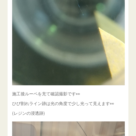
施工後ルーペを充て確認撮影です👀
ひび割れライン跡は光の角度で少し光って見えます👀
(レジンの浸透跡)