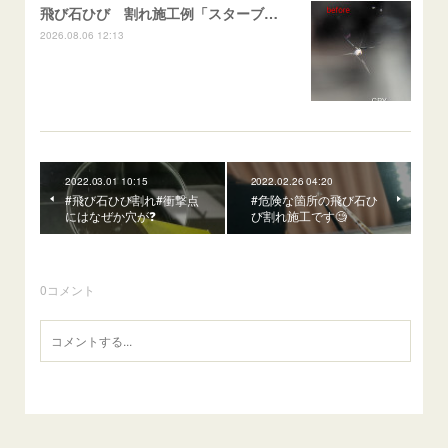
飛び石ひび 割れ施工例「スターブレイク系」 フリード
2026.08.06 12:13
2022.03.01 10:15
2022.02.26 04:20
#飛び石ひび割れ#衝撃点
#危険な箇所の飛び石ひ
にはなぜか穴が❓️
び割れ施工です🧐
0
コメント