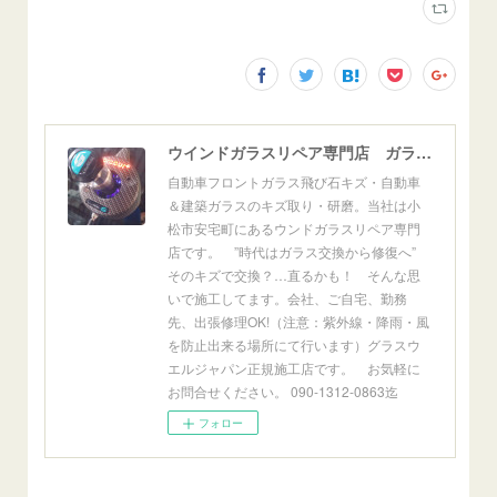
ウインドガラスリペア専門店 ガラスリペア・ヨシダ グラスウェルドジャパン 正規施工店 小松市
自動車フロントガラス飛び石キズ・自動車
＆建築ガラスのキズ取り・研磨。当社は小
松市安宅町にあるウンドガラスリペア専門
店です。 ”時代はガラス交換から修復へ”
そのキズで交換？…直るかも！ そんな思
いで施工してます。会社、ご自宅、勤務
先、出張修理OK!（注意：紫外線・降雨・風
を防止出来る場所にて行います）グラスウ
エルジャパン正規施工店です。 お気軽に
お問合せください。 090-1312-0863迄
フォロー