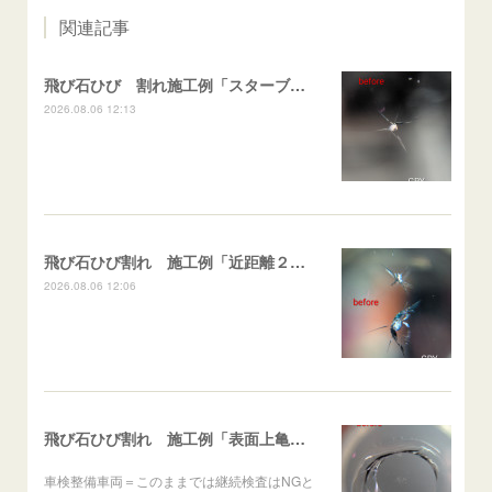
関連記事
飛び石ひび 割れ施工例「スターブレイク系」 フリード
2026.08.06 12:13
飛び石ひび割れ 施工例「近距離２箇所・パーシャル系+スターブレイク系」ハイエース
2026.08.06 12:06
飛び石ひび割れ 施工例「表面上亀裂・ダメージクラック」ステラ
車検整備車両＝このままでは継続検査はNGと