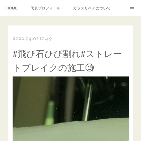
HOME
代表プロフィール
ガラスリペアについて
１年保証について
フロントガラスの損傷危険度種類
2022.04.07 10:49
飛び石施工料金について
ガラスキズ取り/研磨・磨き・鱗取り
#飛び石ひび割れ#ストレー
当店へのアクセス
建築ガラスキズ取り・研磨・磨き
トブレイクの施工🧐
【プロ使用】フッ素系ガラストリートメント『アクアペル』
当店の良心的価格の理由について
欧州車モールの白サビやシミを落とす！
instagram記事
ガラスリペア施工価格
飛び石ひび割れでヒビ先が伸びた場合は？