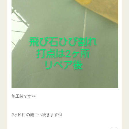
施工後です👀
2ヶ所目の施工ヘ続きます🧐