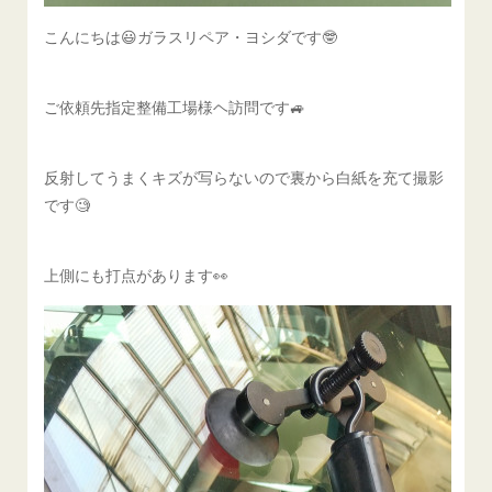
こんにちは😃ガラスリペア・ヨシダです🤓
ご依頼先指定整備工場様ヘ訪問です🚙
反射してうまくキズが写らないので裏から白紙を充て撮影
です🧐
上側にも打点があります👀