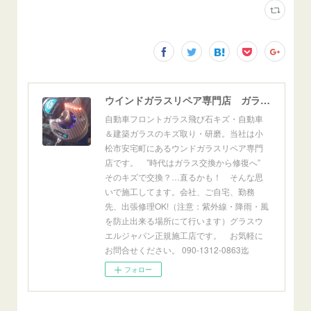
ウインドガラスリペア専門店 ガラスリペア・ヨシダ グラスウェルドジャパン 正規施工店 小松市
自動車フロントガラス飛び石キズ・自動車
＆建築ガラスのキズ取り・研磨。当社は小
松市安宅町にあるウンドガラスリペア専門
店です。 ”時代はガラス交換から修復へ”
そのキズで交換？…直るかも！ そんな思
いで施工してます。会社、ご自宅、勤務
先、出張修理OK!（注意：紫外線・降雨・風
を防止出来る場所にて行います）グラスウ
エルジャパン正規施工店です。 お気軽に
お問合せください。 090-1312-0863迄
フォロー