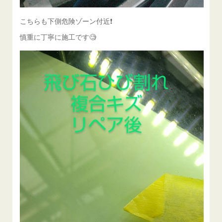
こちらも下側危険ゾーン付近❗️
慎重に丁寧に施工です🧐