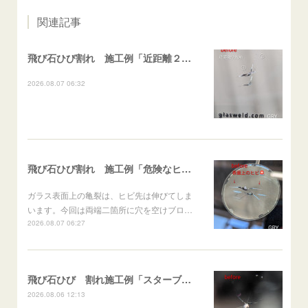
関連記事
飛び石ひび割れ 施工例「近距離２箇所・パーシャル系+ストレート系」CX-8
2026.08.07 06:32
飛び石ひび割れ 施工例「危険なヒビ🚨⚠️表面上亀裂」ジムニー
ガラス表面上の亀裂は、ヒビ先は伸びてしま
います。今回は両端二箇所に穴を空けブロ…
2026.08.07 06:27
飛び石ひび 割れ施工例「スターブレイク系」 フリード
2026.08.06 12:13