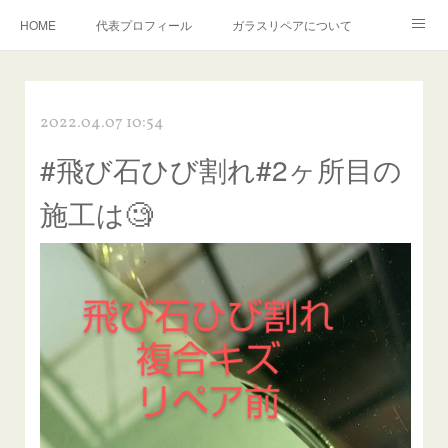
HOME
代表プロフィール
ガラスリペアについて
１年保証について
フロントガラスの損傷危険度種類
2022.04.07 10:54
飛び石施工料金について
ガラスキズ取り/研磨・磨き・鱗取り
#飛び石ひび割れ#2ヶ所目の
当店へのアクセス
建築ガラスキズ取り・研磨・磨き
施工は🧐
【プロ使用】フッ素系ガラストリートメント『アクアペル』
当店の良心的価格の理由について
欧州車モールの白サビやシミを落とす！
instagram記事
ガラスリペア施工価格
飛び石ひび割れでヒビ先が伸びた場合は？