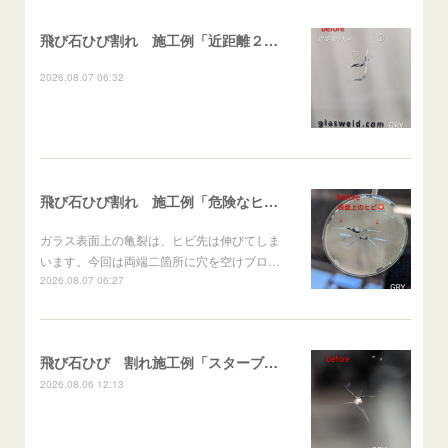
飛び石ひび割れ 施工例「近距離２箇所・パーシャル系+ストレート系」CX-8
2026.08.07 06:32
飛び石ひび割れ 施工例「危険なヒビ🚨⚠️表面上亀裂」ジムニー
ガラス表面上の亀裂は、ヒビ先は伸びてしま
います。今回は両端二箇所に穴を空けブロ…
2026.08.07 06:27
飛び石ひび 割れ施工例「スターブレイク系」 フリード
2026.08.06 12:13