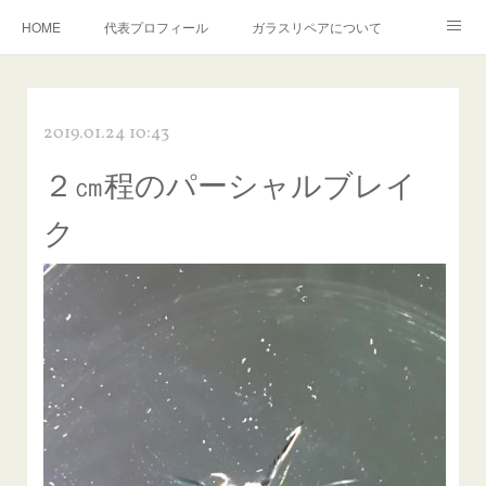
HOME
代表プロフィール
ガラスリペアについて
１年保証について
フロントガラスの損傷危険度種類
2019.01.24 10:43
飛び石施工料金について
ガラスキズ取り/研磨・磨き・鱗取り
２㎝程のパーシャルブレイ
当店へのアクセス
建築ガラスキズ取り・研磨・磨き
ク
【プロ使用】フッ素系ガラストリートメント『アクアペル』
当店の良心的価格の理由について
欧州車モールの白サビやシミを落とす！
instagram記事
ガラスリペア施工価格
飛び石ひび割れでヒビ先が伸びた場合は？