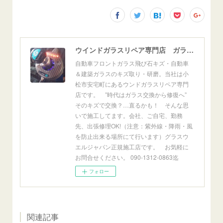
ウインドガラスリペア専門店 ガラスリペア・ヨシダ グラスウェルドジャパン 正規施工店 小松市
自動車フロントガラス飛び石キズ・自動車
＆建築ガラスのキズ取り・研磨。当社は小
松市安宅町にあるウンドガラスリペア専門
店です。 ”時代はガラス交換から修復へ”
そのキズで交換？…直るかも！ そんな思
いで施工してます。会社、ご自宅、勤務
先、出張修理OK!（注意：紫外線・降雨・風
を防止出来る場所にて行います）グラスウ
エルジャパン正規施工店です。 お気軽に
お問合せください。 090-1312-0863迄
フォロー
関連記事