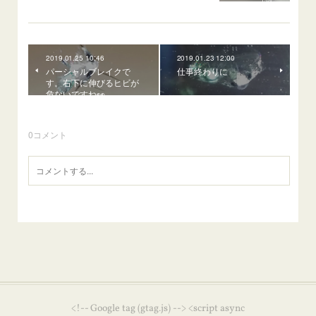
2019.01.25 10:46
2019.01.23 12:00
パーシャルブレイクで
仕事終わりに
す。右下に伸びるヒビが
危ないですね👀
0
コメント
<!-- Google tag (gtag.js) --> <script async