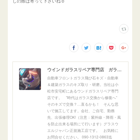
しの際は寄って下さいね☺
ウインドガラスリペア専門店 ガラスリペア・ヨシダ グラスウェルドジャパン 正規施工店 小松市
自動車フロントガラス飛び石キズ・自動車
＆建築ガラスのキズ取り・研磨。当社は小
松市安宅町にあるウンドガラスリペア専門
店です。 ”時代はガラス交換から修復へ”
そのキズで交換？…直るかも！ そんな思
いで施工してます。会社、ご自宅、勤務
先、出張修理OK!（注意：紫外線・降雨・風
を防止出来る場所にて行います）グラスウ
エルジャパン正規施工店です。 お気軽に
お問合せください。 090-1312-0863迄