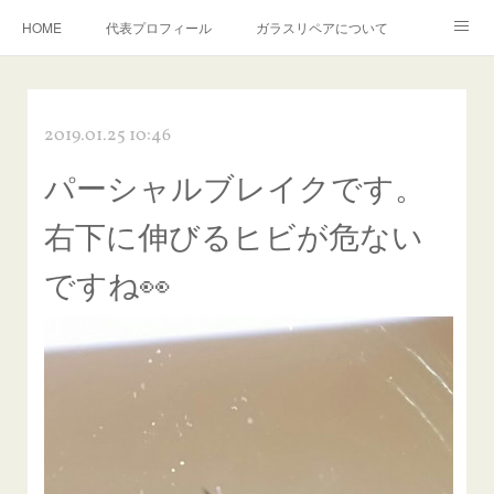
HOME
代表プロフィール
ガラスリペアについて
１年保証について
フロントガラスの損傷危険度種類
2019.01.25 10:46
飛び石施工料金について
ガラスキズ取り/研磨・磨き・鱗取り
パーシャルブレイクです。
当店へのアクセス
建築ガラスキズ取り・研磨・磨き
右下に伸びるヒビが危ない
【プロ使用】フッ素系ガラストリートメント『アクアペル』
当店の良心的価格の理由について
ですね👀
欧州車モールの白サビやシミを落とす！
instagram記事
ガラスリペア施工価格
飛び石ひび割れでヒビ先が伸びた場合は？