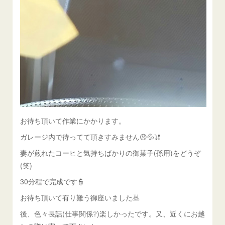
お待ち頂いて作業にかかります。
ガレージ内で待ってて頂きすみません😣💦⤵❗
妻が煎れたコーヒと気持ちばかりの御菓子(孫用)をどうぞ
(笑)
30分程で完成です👮
お待ち頂いて有り難う御座いました🙇
後、色々長話(仕事関係❔)楽しかったです。又、近くにお越