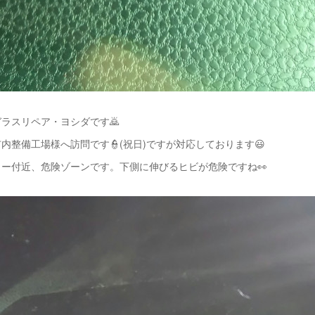
ラスリペア・ヨシダです🙇
内整備工場様へ訪問です👮(祝日)ですが対応しております😃
ー付近、危険ゾーンです。下側に伸びるヒビが危険ですね👀