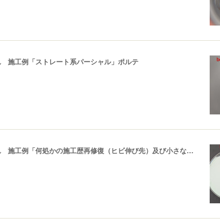
れ 施工例「ストレート系パーシャル」ポルテ
飛び石ひび割れ 施工例「何処かの施工歴再修復（ヒビ伸び先）及び小さなひび割れ」スイフト