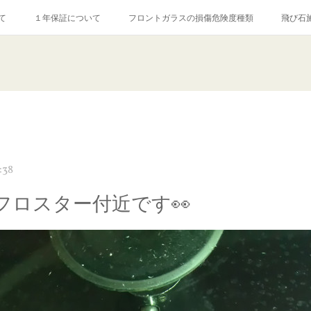
て
１年保証について
フロントガラスの損傷危険度種類
飛び石
【プロ使用】フッ素系ガラストリートメント『アクアペル』
当店の良心的
agram記事
ガラスリペア施工価格
飛び石ひび割れでヒビ先が伸びた場
:38
フロスター付近です👀