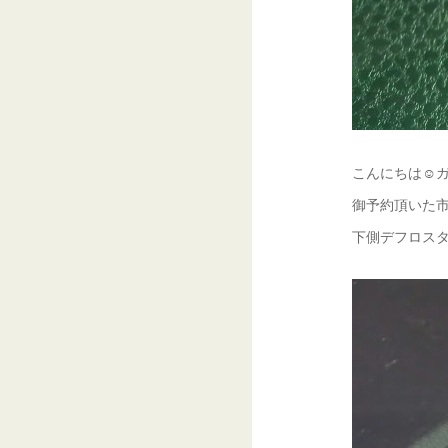
こんにちは☺ガ
御予約頂いた市
下側デフロスタ