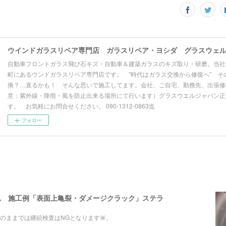
自動車フロントガラス飛び石キズ・自動車＆建築ガラスのキズ取り・研磨。当社
町にあるウンドガラスリペア専門店です。 ”時代はガラス交換から修復へ” そ
換？…直るかも！ そんな思いで施工してます。会社、ご自宅、勤務先、出張修理
意：紫外線・降雨・風を防止出来る場所にて行います）グラスウエルジャパン正
す。 お気軽にお問合せください。 090-1312-0863迄
フォロー
れ 施工例「表面上亀裂・ダメージクラック」ステラ
のままでは継続検査はNGとなります🚨。