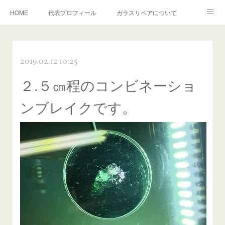
HOME
代表プロフィール
ガラスリペアについて
１年保証について
フロントガラスの損傷危険度種類
2019.02.12 10:25
飛び石施工料金について
ガラスキズ取り/研磨・磨き・鱗取り
２.５㎝程のコンビネーショ
当店へのアクセス
建築ガラスキズ取り・研磨・磨き
ンブレイクです。
【プロ使用】フッ素系ガラストリートメント『アクアペル』
当店の良心的価格の理由について
欧州車モールの白サビやシミを落とす！
instagram記事
ガラスリペア施工価格
飛び石ひび割れでヒビ先が伸びた場合は？