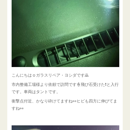
こんにちは☺ガラスリペア・ヨシダです🙇
市内整備工場様より依頼で訪問です👮飛び石受けた❗と入行
です。車両はタントです。
衝撃点付近、かなり砕けてますね👀ヒビも四方に伸びてま
すね👀