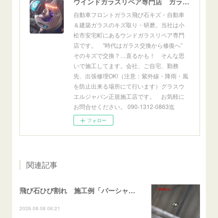
ウインドガラスリペア専門店 ガラスリペア・ヨシダ グラスウェルドジャパン 正規施工店 小松市
自動車フロントガラス飛び石キズ・自動車
＆建築ガラスのキズ取り・研磨。当社は小
松市安宅町にあるウンドガラスリペア専門
店です。 ”時代はガラス交換から修復へ”
そのキズで交換？…直るかも！ そんな思
いで施工してます。会社、ご自宅、勤務
先、出張修理OK!（注意：紫外線・降雨・風
を防止出来る場所にて行います）グラスウ
エルジャパン正規施工店です。 お気軽に
お問合せください。 090-1312-0863迄
フォロー
関連記事
飛び石ひび割れ 施工例「パーシャル系・衝撃点範囲ハマカケ」エスティマ
2026.08.08 06:21