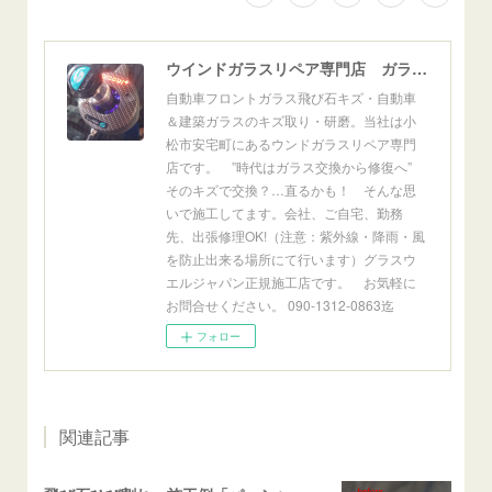
ウインドガラスリペア専門店 ガラスリペア・ヨシダ グラスウェルドジャパン 正規施工店 小松市
自動車フロントガラス飛び石キズ・自動車
＆建築ガラスのキズ取り・研磨。当社は小
松市安宅町にあるウンドガラスリペア専門
店です。 ”時代はガラス交換から修復へ”
そのキズで交換？…直るかも！ そんな思
いで施工してます。会社、ご自宅、勤務
先、出張修理OK!（注意：紫外線・降雨・風
を防止出来る場所にて行います）グラスウ
エルジャパン正規施工店です。 お気軽に
お問合せください。 090-1312-0863迄
フォロー
関連記事