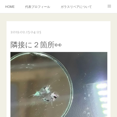
HOME
代表プロフィール
ガラスリペアについて
１年保証について
フロントガラスの損傷危険度種類
2019.02.13 04:25
飛び石施工料金について
ガラスキズ取り/研磨・磨き・鱗取り
隣接に２箇所👀
当店へのアクセス
建築ガラスキズ取り・研磨・磨き
【プロ使用】フッ素系ガラストリートメント『アクアペル』
当店の良心的価格の理由について
欧州車モールの白サビやシミを落とす！
instagram記事
ガラスリペア施工価格
飛び石ひび割れでヒビ先が伸びた場合は？