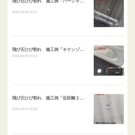
飛び石ひび割れ 施工例「パーシャル系・衝撃点範囲ハマカケ」エスティマ
2026.08.08 06:21
飛び石ひび割れ 施工例「キケンゾーン範囲・ストレートブレイク」フェアレディＺ
2026.08.08 06:16
飛び石ひび割れ 施工例「近距離２箇所・パーシャル系+ストレート系」CX-8
2026.08.07 06:32