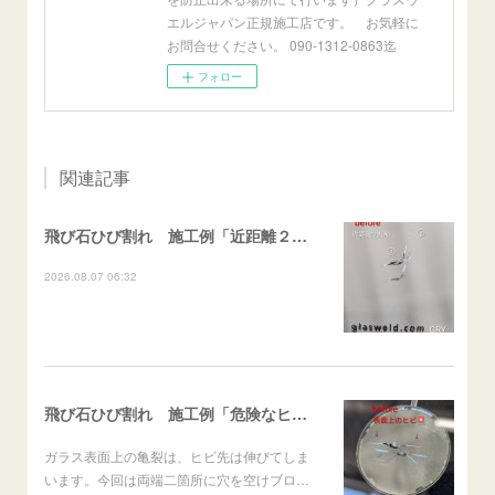
エルジャパン正規施工店です。 お気軽に
お問合せください。 090-1312-0863迄
フォロー
関連記事
飛び石ひび割れ 施工例「近距離２箇所・パーシャル系+ストレート系」CX-8
2026.08.07 06:32
飛び石ひび割れ 施工例「危険なヒビ🚨⚠️表面上亀裂」ジムニー
ガラス表面上の亀裂は、ヒビ先は伸びてしま
います。今回は両端二箇所に穴を空けブロ…