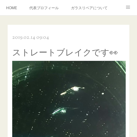
HOME
代表プロフィール
ガラスリペアについて
１年保証について
フロントガラスの損傷危険度種類
2019.02.14 09:04
飛び石施工料金について
ガラスキズ取り/研磨・磨き・鱗取り
ストレートブレイクです👀
当店へのアクセス
建築ガラスキズ取り・研磨・磨き
【プロ使用】フッ素系ガラストリートメント『アクアペル』
当店の良心的価格の理由について
欧州車モールの白サビやシミを落とす！
instagram記事
ガラスリペア施工価格
飛び石ひび割れでヒビ先が伸びた場合は？