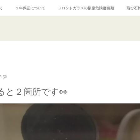
て
１年保証について
フロントガラスの損傷危険度種類
飛び石
【プロ使用】フッ素系ガラストリートメント『アクアペル』
当店の良心的
agram記事
ガラスリペア施工価格
飛び石ひび割れでヒビ先が伸びた場
7:38
ると２箇所です👀