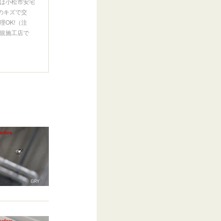
は小松市安宅
のキズで交
OK!（注
規施工店で