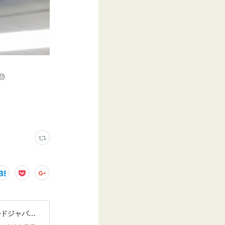

ウインドガラスリペア専門店 ガラスリペア・ヨシダ グラスウェルドジャパン 正規施工店 小松市