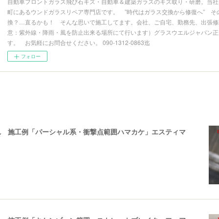
自動車フロントガラス飛び石キズ・自動車＆建築ガラスのキズ取り・研磨。当社
町にあるウンドガラスリペア専門店です。 ”時代はガラス交換から修復へ” そ
換？…直るかも！ そんな思いで施工してます。会社、ご自宅、勤務先、出張修理
意：紫外線・降雨・風を防止出来る場所にて行います）グラスウエルジャパン正
す。 お気軽にお問合せください。 090-1312-0863迄
フォロー
れ 施工例「パーシャル系・衝撃点範囲ハマカケ」エスティマ