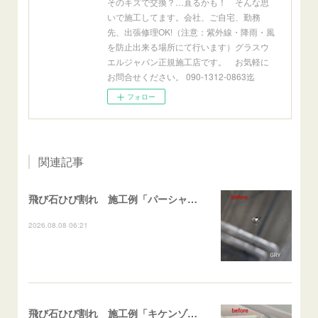
そのキズで交換？…直るかも！ そんな思
いで施工してます。会社、ご自宅、勤務
先、出張修理OK!（注意：紫外線・降雨・風
を防止出来る場所にて行います）グラスウ
エルジャパン正規施工店です。 お気軽に
お問合せください。 090-1312-0863迄
フォロー
関連記事
飛び石ひび割れ 施工例「パーシャル系・衝撃点範囲ハマカケ」エスティマ
2026.08.08 06:21
飛び石ひび割れ 施工例「キケンゾーン範囲・ストレートブレイク」フェアレディＺ