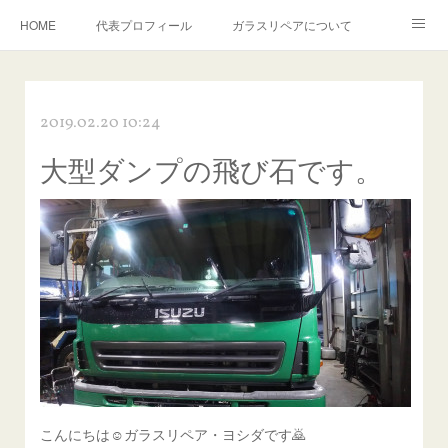
HOME
代表プロフィール
ガラスリペアについて
１年保証について
フロントガラスの損傷危険度種類
2019.02.20 10:24
飛び石施工料金について
ガラスキズ取り/研磨・磨き・鱗取り
大型ダンプの飛び石です。
当店へのアクセス
建築ガラスキズ取り・研磨・磨き
【プロ使用】フッ素系ガラストリートメント『アクアペル』
当店の良心的価格の理由について
欧州車モールの白サビやシミを落とす！
instagram記事
ガラスリペア施工価格
飛び石ひび割れでヒビ先が伸びた場合は？
こんにちは☺ガラスリペア・ヨシダです🙇