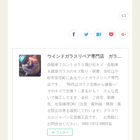
ウインドガラスリペア専門店 ガラスリペア・ヨシダ グラスウェルドジャパン 正規施工店 小松市
自動車フロントガラス飛び石キズ・自動車
＆建築ガラスのキズ取り・研磨。当社は小
松市安宅町にあるウンドガラスリペア専門
店です。 ”時代はガラス交換から修復へ”
そのキズで交換？…直るかも！ そんな思
いで施工してます。会社、ご自宅、勤務
先、出張修理OK!（注意：紫外線・降雨・風
を防止出来る場所にて行います）グラスウ
エルジャパン正規施工店です。 お気軽に
お問合せください。 090-1312-0863迄
フォロー