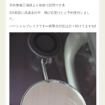
市外整備工場様より依頼で訪問です👮
2日程前に高速走行中、飛び石受けたと予約受付しまし
た。
パーシャルブレイクです👀衝撃点付近は少々砕けてますね❗