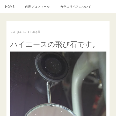
HOME
代表プロフィール
ガラスリペアについて
１年保証について
フロントガラスの損傷危険度種類
2019.04.11 10:46
飛び石施工料金について
ガラスキズ取り/研磨・磨き・鱗取り
ハイエースの飛び石です。
当店へのアクセス
建築ガラスキズ取り・研磨・磨き
【プロ使用】フッ素系ガラストリートメント『アクアペル』
当店の良心的価格の理由について
欧州車モールの白サビやシミを落とす！
instagram記事
ガラスリペア施工価格
飛び石ひび割れでヒビ先が伸びた場合は？