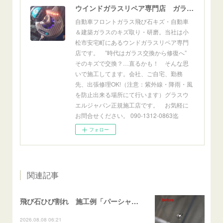
ウインドガラスリペア専門店 ガラスリペア・ヨシダ グラスウェルドジャパン 正規施工店 小松市
自動車フロントガラス飛び石キズ・自動車
＆建築ガラスのキズ取り・研磨。当社は小
松市安宅町にあるウンドガラスリペア専門
店です。 ”時代はガラス交換から修復へ”
そのキズで交換？…直るかも！ そんな思
いで施工してます。会社、ご自宅、勤務
先、出張修理OK!（注意：紫外線・降雨・風
を防止出来る場所にて行います）グラスウ
エルジャパン正規施工店です。 お気軽に
お問合せください。 090-1312-0863迄
フォロー
関連記事
飛び石ひび割れ 施工例「パーシャル系・衝撃点範囲ハマカケ」エスティマ
2026.08.08 06:21