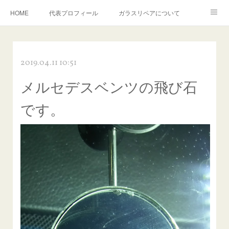
HOME
代表プロフィール
ガラスリペアについて
１年保証について
フロントガラスの損傷危険度種類
2019.04.11 10:51
飛び石施工料金について
ガラスキズ取り/研磨・磨き・鱗取り
メルセデスベンツの飛び石
当店へのアクセス
建築ガラスキズ取り・研磨・磨き
です。
【プロ使用】フッ素系ガラストリートメント『アクアペル』
当店の良心的価格の理由について
欧州車モールの白サビやシミを落とす！
instagram記事
ガラスリペア施工価格
飛び石ひび割れでヒビ先が伸びた場合は？