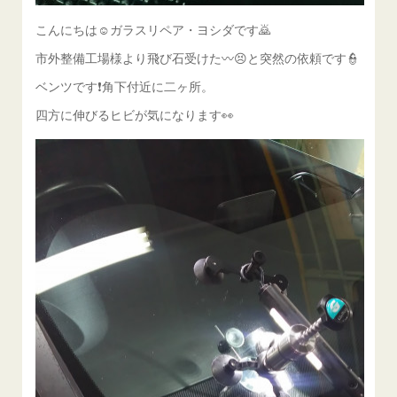
こんにちは☺ガラスリペア・ヨシダです🙇
市外整備工場様より飛び石受けた〰😣と突然の依頼です👮
ベンツです❗角下付近に二ヶ所。
四方に伸びるヒビが気になります👀