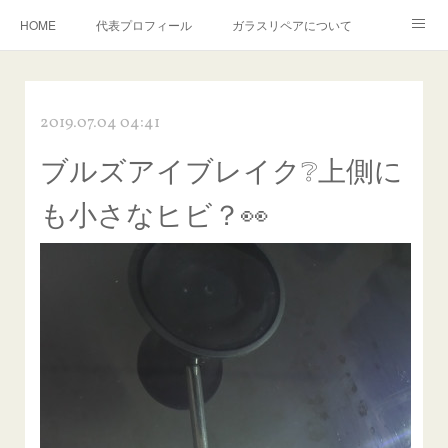
HOME
代表プロフィール
ガラスリペアについて
１年保証について
フロントガラスの損傷危険度種類
2019.07.04 04:41
飛び石施工料金について
ガラスキズ取り/研磨・磨き・鱗取り
ブルズアイブレイク❔上側に
当店へのアクセス
建築ガラスキズ取り・研磨・磨き
も小さなヒビ？👀
【プロ使用】フッ素系ガラストリートメント『アクアペル』
当店の良心的価格の理由について
欧州車モールの白サビやシミを落とす！
instagram記事
ガラスリペア施工価格
飛び石ひび割れでヒビ先が伸びた場合は？