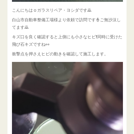
こんにちは☺ガラスリペア・ヨシダです🙇
白山市自動車整備工場様より依頼で訪問です👮ご無沙汰し
てます🙇
キズ口を良く確認すると上側にも小さなヒビ❗同時に受けた
飛び石キズですね👀
衝撃点を押さえヒビの動きを確認して施工します。