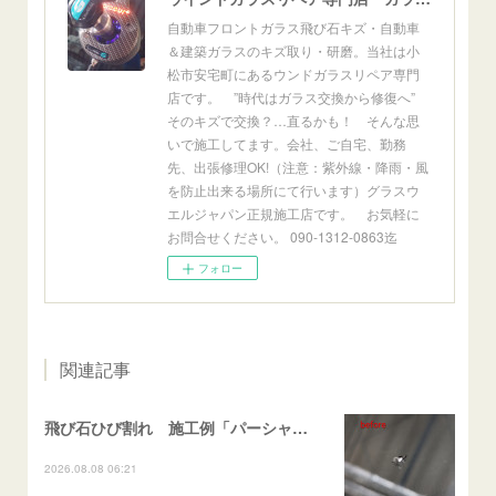
自動車フロントガラス飛び石キズ・自動車
＆建築ガラスのキズ取り・研磨。当社は小
松市安宅町にあるウンドガラスリペア専門
店です。 ”時代はガラス交換から修復へ”
そのキズで交換？…直るかも！ そんな思
いで施工してます。会社、ご自宅、勤務
先、出張修理OK!（注意：紫外線・降雨・風
を防止出来る場所にて行います）グラスウ
エルジャパン正規施工店です。 お気軽に
お問合せください。 090-1312-0863迄
フォロー
関連記事
飛び石ひび割れ 施工例「パーシャル系・衝撃点範囲ハマカケ」エスティマ
2026.08.08 06:21