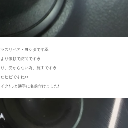
ラスリペア・ヨシダです🙇
より依頼で訪問です👮
り、受からない為、施工です👮
たヒビですね👀
イク❗っと勝手に名前付けました❗