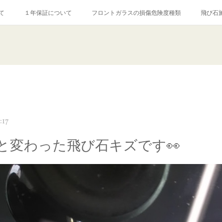
て
１年保証について
フロントガラスの損傷危険度種類
飛び石
【プロ使用】フッ素系ガラストリートメント『アクアペル』
当店の良心的
agram記事
ガラスリペア施工価格
飛び石ひび割れでヒビ先が伸びた場
:17
と変わった飛び石キズです👀