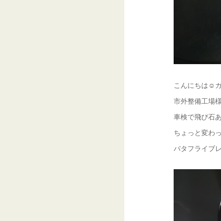
こんにちは☺ガ
市外整備工場様
車検で飛び石あ
ちょっと変わっ
バタフライブレ