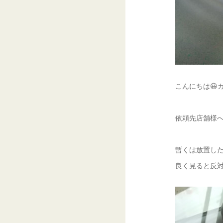
こんにちは😃ガ
依頼先店舗様へ訪
暫くは放置した
良く見ると反対