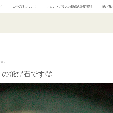
て
１年保証について
フロントガラスの損傷危険度種類
飛び石
【プロ使用】フッ素系ガラストリートメント『アクアペル』
当店の良心的
agram記事
ガラスリペア施工価格
飛び石ひび割れでヒビ先が伸びた場
:12
オの飛び石です🧐