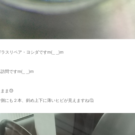
ラスリペア・ヨシダですm(_ _)m
問ですm(_ _)m
まま😓
側にも２本、斜め上下に薄いヒビが見えますね🤔