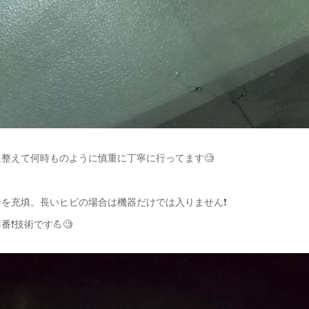
整えて何時ものように慎重に丁寧に行ってます🧐
を充填。長いヒビの場合は機器だけでは入りません❗️
❗️技術です💪🧐