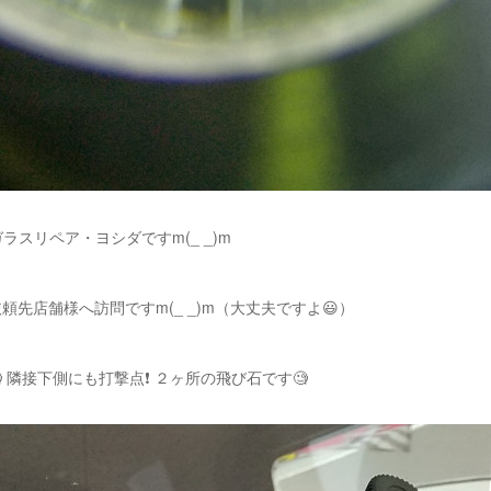
ラスリペア・ヨシダですm(_ _)m
頼先店舗様へ訪問ですm(_ _)m（大丈夫ですよ😃）
 隣接下側にも打撃点❗️ ２ヶ所の飛び石です🧐