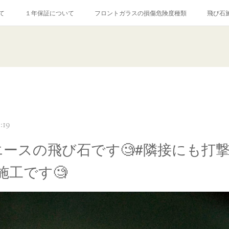
て
１年保証について
フロントガラスの損傷危険度種類
飛び石
【プロ使用】フッ素系ガラストリートメント『アクアペル』
当店の良心的
agram記事
ガラスリペア施工価格
飛び石ひび割れでヒビ先が伸びた場
:19
エースの飛び石です🧐#隣接にも打撃点
施工です🧐