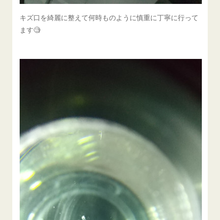
キズ口を綺麗に整えて何時ものように慎重に丁寧に行って
ます🧐