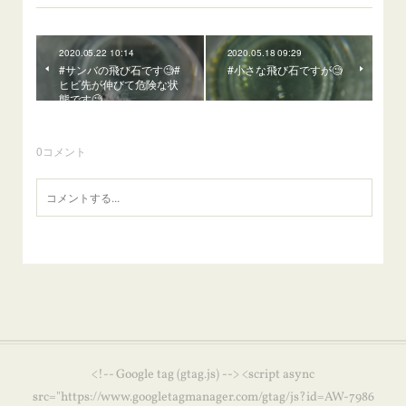
2020.05.22 10:14
2020.05.18 09:29
#サンバの飛び石です🧐#
#小さな飛び石ですが🧐
ヒビ先が伸びて危険な状
態です🧐
0
コメント
<!-- Google tag (gtag.js) --> <script async
src="https://www.googletagmanager.com/gtag/js?id=AW-7986