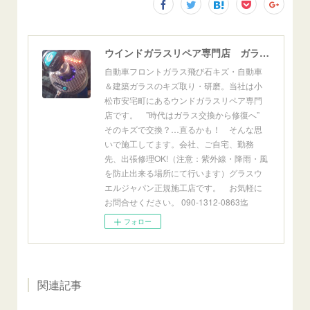
ウインドガラスリペア専門店 ガラスリペア・ヨシダ グラスウェルドジャパン 正規施工店 小松市
自動車フロントガラス飛び石キズ・自動車
＆建築ガラスのキズ取り・研磨。当社は小
松市安宅町にあるウンドガラスリペア専門
店です。 ”時代はガラス交換から修復へ”
そのキズで交換？…直るかも！ そんな思
いで施工してます。会社、ご自宅、勤務
先、出張修理OK!（注意：紫外線・降雨・風
を防止出来る場所にて行います）グラスウ
エルジャパン正規施工店です。 お気軽に
お問合せください。 090-1312-0863迄
フォロー
関連記事