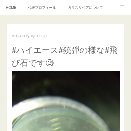
HOME
代表プロフィール
ガラスリペアについて
１年保証について
フロントガラスの損傷危険度種類
2020.05.19 04:41
飛び石施工料金について
ガラスキズ取り/研磨・磨き・鱗取り
#ハイエース#銃弾の様な#飛
当店へのアクセス
建築ガラスキズ取り・研磨・磨き
び石です🧐
【プロ使用】フッ素系ガラストリートメント『アクアペル』
当店の良心的価格の理由について
欧州車モールの白サビやシミを落とす！
instagram記事
ガラスリペア施工価格
飛び石ひび割れでヒビ先が伸びた場合は？