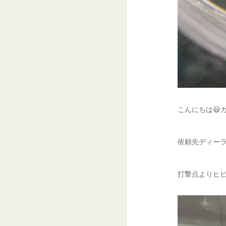
こんにちは😃ガ
依頼先ディーラー
打撃点よりヒビ