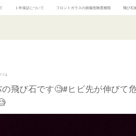
て
１年保証について
フロントガラスの損傷危険度種類
飛び石
【プロ使用】フッ素系ガラストリートメント『アクアペル』
当店の良心的
agram記事
ガラスリペア施工価格
飛び石ひび割れでヒビ先が伸びた場
0:14
バの飛び石です🧐#ヒビ先が伸びて
