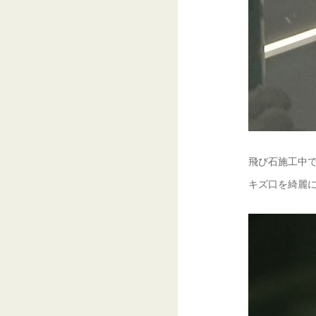
飛び石施工中で
キズ口を綺麗に