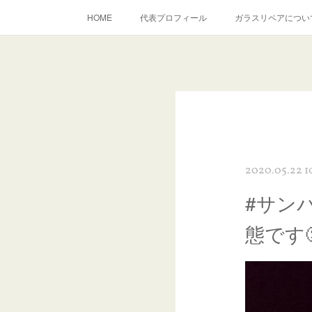
HOME
代表プロフィール
ガラスリペアについ
当店へのアクセス
建築ガラスキズ取り・研磨・磨き
inst
2020.05.22 1
#サン
態です