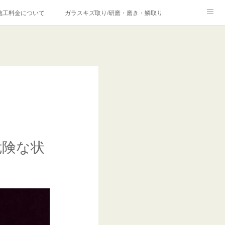
施工料金について
ガラスキズ取り/研磨・磨き・鱗取り
価格の理由について
欧州車モールの白サビやシミを落とす！
合は？
危険な状