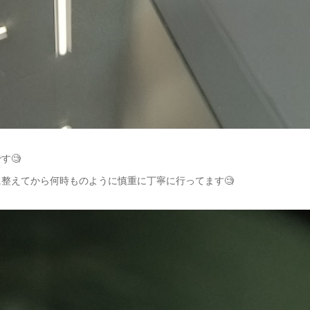
す🧐
整えてから何時ものように慎重に丁寧に行ってます🧐