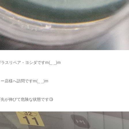
ラスリペア・ヨシダですm(_ _)m
店様へ訪問ですm(_ _)m
先が伸びて危険な状態です🧐